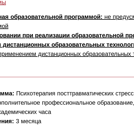
мы
ная образовательной программой:
не предус
мой
овании при реализации образовательной п
и дистанционных образовательных техноло
 применением дистанционных образовательных 
амма:
Психотерапия посттравматических стресс
ополнительное профессиональное образование
кадемических часа
ения:
3 месяца