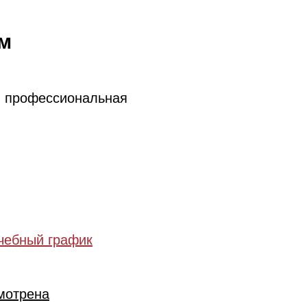
м
, профессиональная
чебный график
мотрена