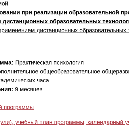
мой
овании при реализации образовательной п
и дистанционных образовательных техноло
 применением дистанционных образовательных 
амма:
Практическая психология
полнительное общеобразовательное общераз
кадемических часа
ения:
9 месяцев
й программы
ули), учебный план программы, календарный у