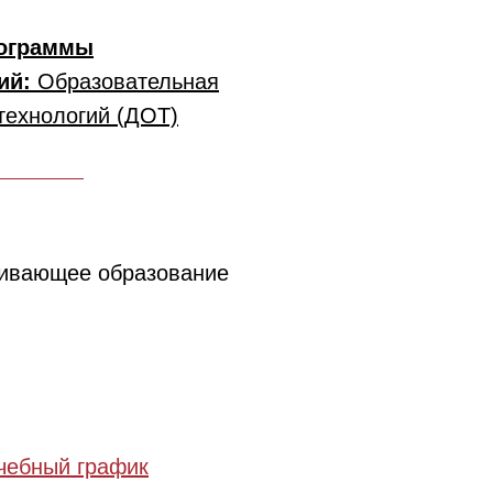
рограммы
гий:
Образовательная
технологий (ДОТ)
вивающее образование
чебный график