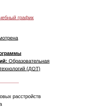
чебный график
мотрена
рограммы
гий:
Образовательная
технологий (ДОТ)
овых расстройств
а