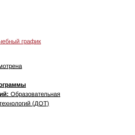
чебный график
мотрена
рограммы
гий:
Образовательная
технологий (ДОТ)