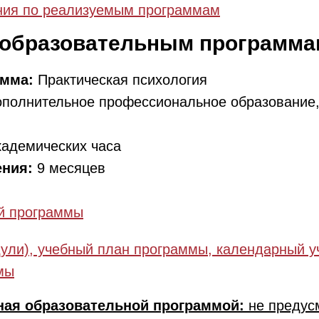
ния по реализуемым программам
 образовательным программа
амма:
Практическая психология
полнительное профессиональное образование
кадемических часа
ения:
9 месяцев
й программы
ули), учебный план программы, календарный у
мы
ная образовательной программой:
не предус