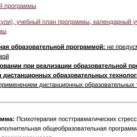
й программы
ули), учебный план программы, календарный у
мы
ная образовательной программой:
не предус
мой
овании при реализации образовательной п
и дистанционных образовательных техноло
 применением дистанционных образовательных 
амма:
Психотерапия посттравматических стресс
ополнительная общеобразовательная программ