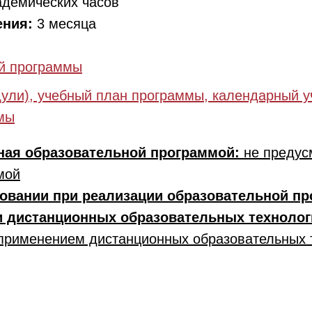
адемических часов
ения:
3 месяца
й программы
ули), учебный план программы, календарный у
мы
ная образовательной программой:
не предус
мой
овании при реализации образовательной п
и дистанционных образовательных техноло
 применением дистанционных образовательных 