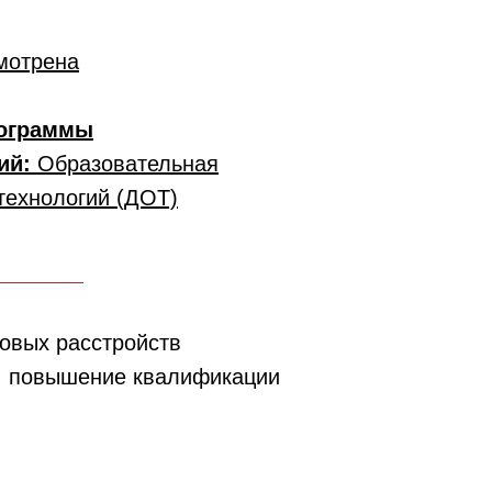
мотрена
рограммы
гий:
Образовательная
технологий (ДОТ)
овых расстройств
, повышение квалификации