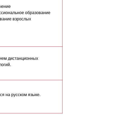
чение
ссиональное образование
вание взрослых
нием дистанционных
логий.
я на русском языке.