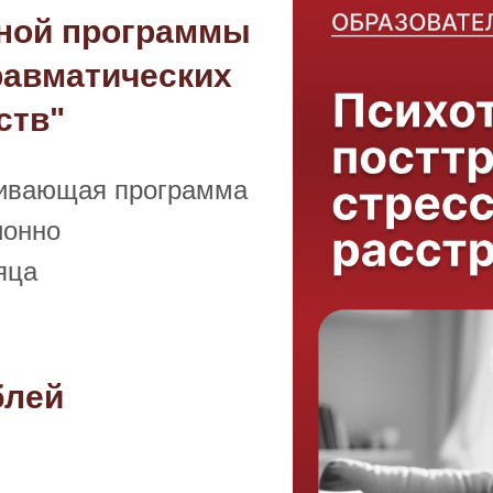
ьной программы
равматических
ств"
вающая программа
ионно
яца
блей