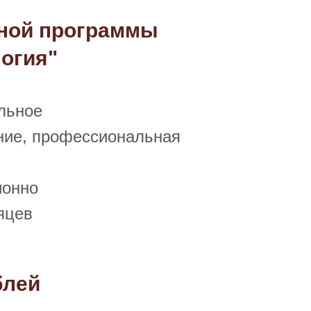
ьной программы
логия"
льное
ние, профессиональная
ионно
яцев
блей